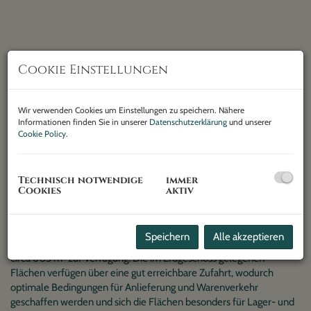
Cookie Einstellungen
Wir verwenden Cookies um Einstellungen zu speichern. Nähere
Informationen finden Sie in unserer
Datenschutzerklärung
und unserer
Cookie Policy
.
Technisch notwendige
immer
Cookies
aktiv
Beschreibung
In der Liegenschaft Dresdner Straße 113 im 20. Wiener
Speichern
Alle akzeptieren
Gemeindebezirk stehen flexibel nutzbare Flächen mit insgesamt
circa 803 m² zur Verfügung. Die im Erdgeschoss gelegenen
Flächen verfügen über eine gut erreichbare Zufahrt, wodurch
optimale Bedingungen für Anlieferung und Warenverkehr
geschaffen werden und sich die Flächen besonders für Lager- und