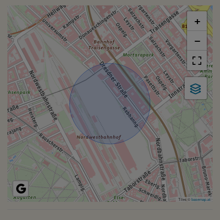
+
−
Tiles ©
basemap.at